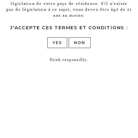
LEGRAS & HAAS
was established
législation de votre pays de résidence. S'il n'existe
pas de législation à ce sujet, vous devez être âgé de 21
in 1991 and is now run by three
ans au moins.
brothers, Rémi, Olivier and Jérôme
J'ACCEPTE CES TERMES ET CONDITIONS :
Legras. Together they craft genuine
and balanced wines.
YES
NON
Drink responsibly.
WINERY VISITS
En poursuivant votre navigation sur ce
site, vous acceptez l’utilisation et
I AGREE
HOLIDAY RENTALS
l’écriture de Cookies sur votre appareil
connecté.
En savoir plus