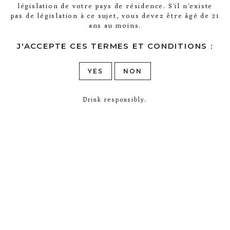
législation de votre pays de résidence. S'il n'existe
pas de législation à ce sujet, vous devez être âgé de 21
ans au moins.
J'ACCEPTE CES TERMES ET CONDITIONS :
YES
NON
Drink responsibly.
Blanc de Blancs Grand Cru
En poursuivant votre navigation sur ce
site, vous acceptez l’utilisation et
Chouilly Millésime 2008
I AGREE
l’écriture de Cookies sur votre appareil
connecté.
En savoir plus
MYTHICAL — LIVELY — COMPLEX