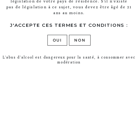
législation de votre pays de résidence. S'il n'existe
Kontaktiere uns
pas de législation à ce sujet, vous devez être âgé de 21
ans au moins.
J'ACCEPTE CES TERMES ET CONDITIONS :
Champagne Legras et Haas
9 Grande Rue
OUI
NON
51530 Chouilly
+33(0)3 26 54 92 90
L'abus d'alcool est dangereux pour la santé, à consommer avec
modération
info@legras-et-haas.com
Öffnungszeiten
Mo. – Fr. 8 Uhr – 12 Uhr / 13 Uhr 30 – 17 Uhr
30
Samstags auf Anfrage
En poursuivant votre navigation sur ce
Sonntags geschlossen
site, vous acceptez l’utilisation et
J'ACCEPTE
l’écriture de Cookies sur votre appareil
connecté.
En savoir plus