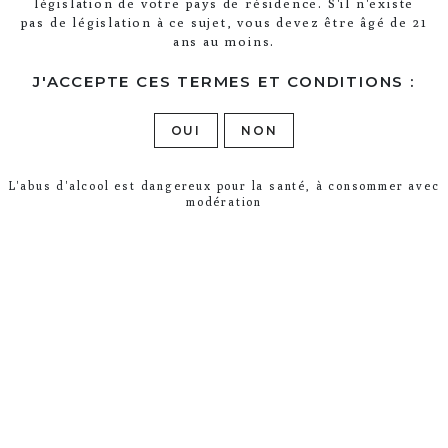
législation de votre pays de résidence. S'il n'existe
pas de législation à ce sujet, vous devez être âgé de 21
ans au moins.
J'ACCEPTE CES TERMES ET CONDITIONS :
OUI
NON
L'abus d'alcool est dangereux pour la santé, à consommer avec
modération
Millésime 2008 L.T.S
En poursuivant votre navigation sur ce
site, vous acceptez l’utilisation et
J'ACCEPTE
SCHNEIDIG - KOMPLEX - EINZIGARTIG
l’écriture de Cookies sur votre appareil
connecté.
En savoir plus
Der Jahrgang 2008 ist bekannt, doch 12