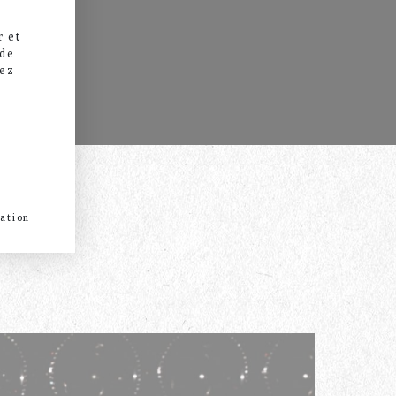
r et
 de
vez
ENTRETIEN
ation