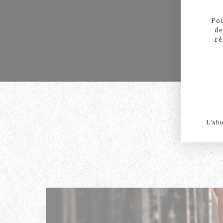
Pou
de
ré
ENTRETIEN
L'ab