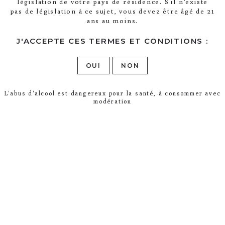
législation de votre pays de résidence. S'il n'existe
RÉMI
pas de législation à ce sujet, vous devez être âgé de 21
ans au moins.
LES GESTES DU VIGNERON
J'ACCEPTE CES TERMES ET CONDITIONS :
LE GESTE
OUI
NON
Une liane éprise de liberté, la
magie de rangées bien ordonnées,
L'abus d'alcool est dangereux pour la santé, à consommer avec
modération
l’attrait de ses raisins parfaits,
c’est le cadeau de la nature pour
des gestes justes.
En poursuivant votre navigation sur ce
site, vous acceptez l’utilisation et
J'ACCEPTE
l’écriture de Cookies sur votre appareil
connecté.
En savoir plus