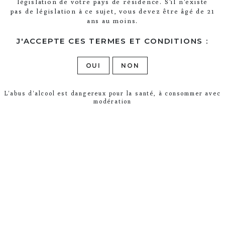
législation de votre pays de résidence. S'il n'existe
pas de législation à ce sujet, vous devez être âgé de 21
ans au moins.
J'ACCEPTE CES TERMES ET CONDITIONS :
OUI
NON
L'abus d'alcool est dangereux pour la santé, à consommer avec
modération
VISITES
LES GÎTES
IMPORTATEURS
CONTACT
CGV
MENTIONS LÉGALES
CONFIDENTIALITÉ
FACEBOOK
TWITTER
INSTAGRAM
L'ABUS D'ALCOOL EST DANGEREUX
En poursuivant votre navigation sur ce
site, vous acceptez l’utilisation et
POUR LA SANTÉ. CONSOMMEZ AVEC
J'ACCEPTE
l’écriture de Cookies sur votre appareil
MODÉRATION.
connecté.
En savoir plus
©
CHAMPAGNE LEGRAS & HAAS
2026 |
MENTIONS